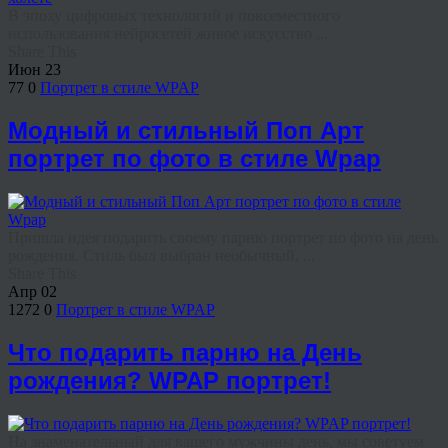
В эпоху цифровых технологий и повсеместного
использования нейросетей живое искусство ...
Share This
Июн
23
77
0
Портрет в стиле WPAP
Модный и стильный Поп Арт
портрет по фото в стиле Wpap
Пришла идея подарить своему парню портрет по фото на день
рождения. Стиль был выбран необычный, ...
Share This
Апр
02
1272
0
Портрет в стиле WPAP
Что подарить парню на День
рождения? WPAP портрет!
На знаменательный для вашего мужчины день, мы советуем