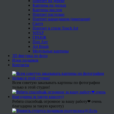
Портрет на дереве
Картины на досках
Картины маслом
Портрет пастелью
Портрет карандашом (имитация)
Скетч
Портрет в стиле Touch Art
WPAP
ГРАНЖ
Поп Арт
Art Brush
Модульные картины
3D фигурка по фото
Идеи подарков
Контакты
Всем советую заказывать картины по фотографии
только в этой студии!
Ребята спасибо🙏 огромное за вашу работу❤ очень
благодарна за такую красоту)